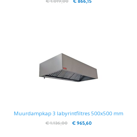
€ 1.019,00
€ 866,15
IN WINKELWAGEN
Muurdampkap 3 labyrintfiltres 500x500 mm
€ 1.136,00
€ 965,60