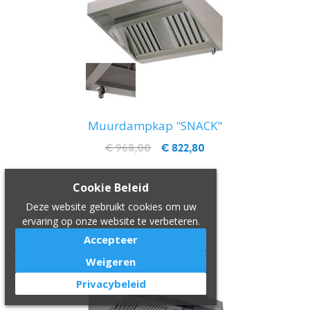
Muurdampkap "SNACK"
€ 968,00
€ 822,80
IN WINKELWAGEN
Cookie Beleid
Deze website gebruikt cookies om uw
ervaring op onze website te verbeteren.
Accepteer
Weigeren
Privacybeleid