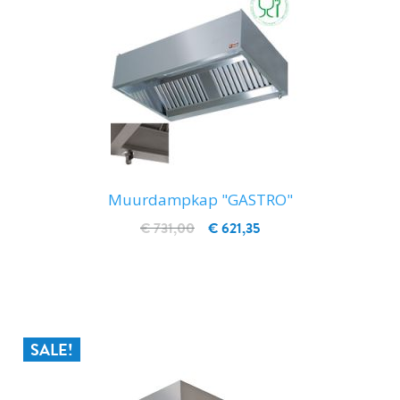
Muurdampkap "GASTRO"
€ 731,00
€ 621,35
IN WINKELWAGEN
SALE!