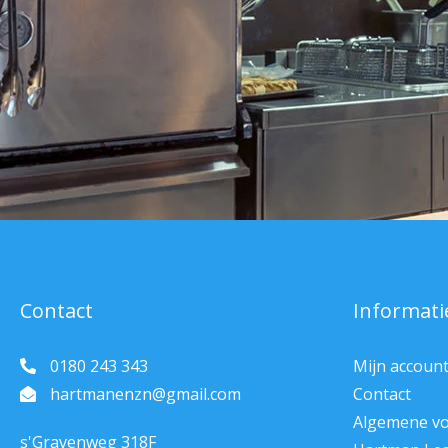
Contact
Informati
0180 243 343
Mijn accoun
hartmanenzn@gmail.com
Contact
Algemene v
s'Gravenweg 318F