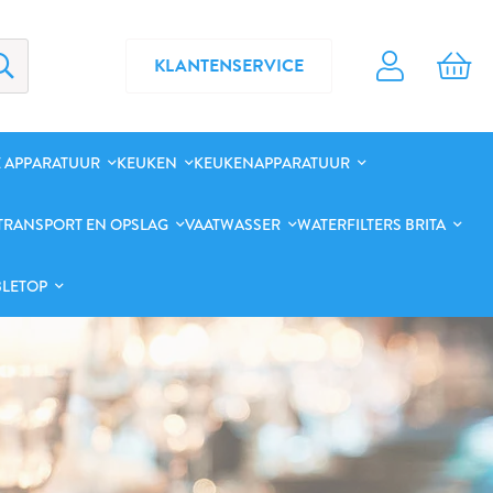
KLANTENSERVICE
 APPARATUUR
KEUKEN
KEUKENAPPARATUUR
TRANSPORT EN OPSLAG
VAATWASSER
WATERFILTERS BRITA
BLETOP