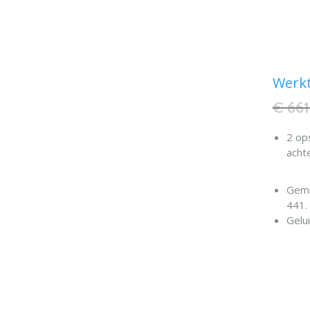
Werkt
€ 66
2 op
achte
Gema
441.
Gelu
werk
Vers
Gela
Vers
cilin