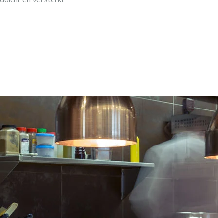
blad.
terkte onderste plank.
IN WINKELWAGEN
ste structuur.
telbare roestvrijstalen
ders.