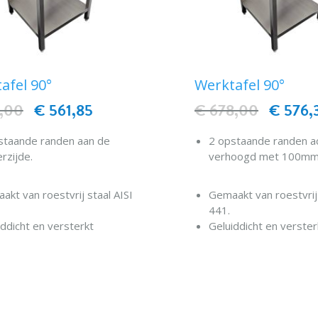
afel 90°
Werktafel 90°
1,00
€ 561,85
€ 678,00
€ 576,
staande randen aan de
2 opstaande randen a
rzijde.
verhoogd met 100mm
akt van roestvrij staal AISI
Gemaakt van roestvrij 
441.
iddicht en versterkt
Geluiddicht en verster
blad.
werkblad.
terkte onderste plank.
Versterkte onderste p
IN WINKELWAGEN
IN WINKELWAG
ste structuur.
Gelaste structuur.
telbare roestvrijstalen
Verstelbare roestvrijs
ders.
cilinders.