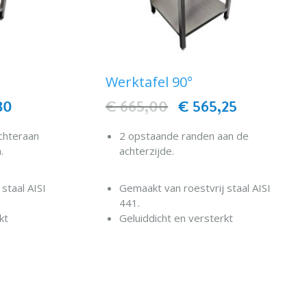
Werktafel 90°
30
€ 665,00
€ 565,25
chteraan
2 opstaande randen aan de
.
achterzijde.
staal AISI
Gemaakt van roestvrij staal AISI
441.
kt
Geluiddicht en versterkt
werkblad.
lank.
Versterkte onderste plank.
EN
IN WINKELWAGEN
Gelaste structuur.
talen
Verstelbare roestvrijstalen
cilinders.