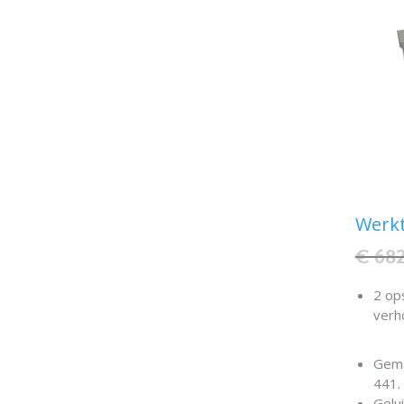
Werkt
€ 68
2 op
verh
Gema
441.
Gelu