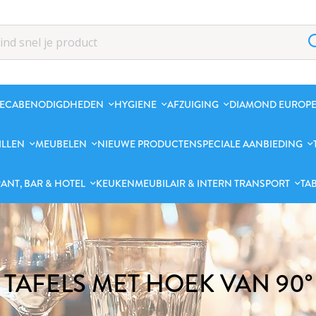
ECABENODIGDHEDEN
HYGIENE
AFZUIGING
DIAMOND EUROPE
ILLEN
MEUBELEN
NIEUWE PRODUCTEN
SPECIALE AANBIEDING
ANT, BAR & HOTEL
KEUKENMEUBILAIR & INTERN TRANSPORT
TA
TAFELS MET HOEK VAN 90°