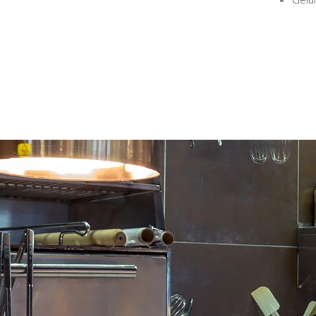
werk
Vers
Gela
Vers
cilin