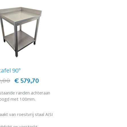
afel 90°
2,00
€ 579,70
staande randen achteraan
oogd met 100mm.
akt van roestvrij staal AISI
iddicht en versterkt