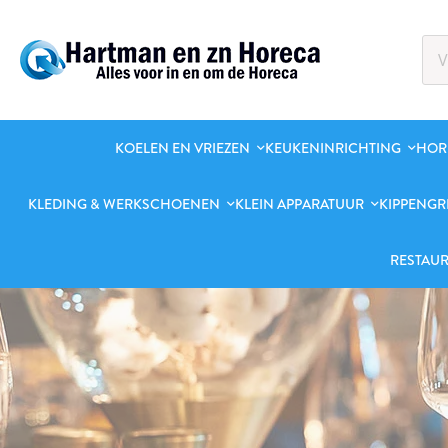
KOELEN EN VRIEZEN
KEUKENINRICHTING
HOR
KLEDING & WERKSCHOENEN
KLEIN APPARATUUR
KIPPENGR
RESTAUR