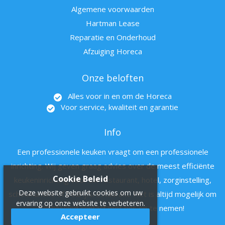
Algemene voorwaarden
Hartman Lease
Reparatie en Onderhoud
Afzuiging Horeca
Onze beloften
Alles voor in en om de Horeca
Voor service, kwaliteit en garantie
Info
Een professionele keuken vraagt om een professionele
inrichting. Wij geven graag advies over de meest efficiënte
Cookie Beleid
keukeninrichting voor uw restaurant, hotel, zorginstelling,
Deze website gebruikt cookies om uw
schoolkantine of bedrijfsrestaurant. Het is altijd mogelijk om
ervaring op onze website te verbeteren.
vrijblijvend contact met ons op te nemen!
Accepteer