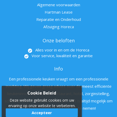
Algemene voorwaarden
Hartman Lease
Reparatie en Onderhoud
Afzuiging Horeca
Onze beloften
Alles voor in en om de Horeca
Voor service, kwaliteit en garantie
Info
Een professionele keuken vraagt om een professionele
inrichting. Wij geven graag advies over de meest efficiënte
Cookie Beleid
keukeninrichting voor uw restaurant, hotel, zorginstelling,
Deze website gebruikt cookies om uw
schoolkantine of bedrijfsrestaurant. Het is altijd mogelijk om
ervaring op onze website te verbeteren.
vrijblijvend contact met ons op te nemen!
Accepteer