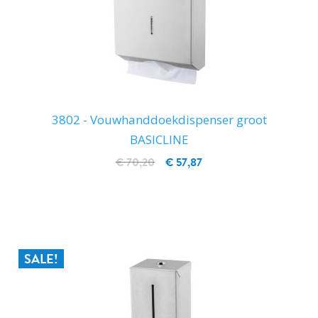
3802 - Vouwhanddoekdispenser groot
BASICLINE
€ 70,20
€ 57,87
IN WINKELWAGEN
SALE!