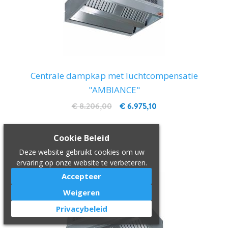
Centrale dampkap met luchtcompensatie
"AMBIANCE"
€ 8.206,00
€ 6.975,10
IN WINKELWAGEN
Cookie Beleid
Deze website gebruikt cookies om uw
ervaring op onze website te verbeteren.
Accepteer
Weigeren
Privacybeleid