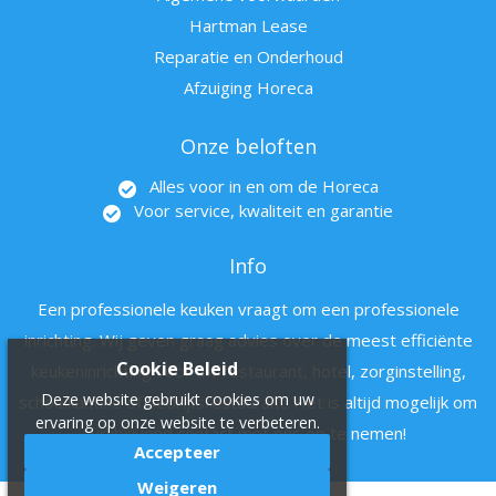
Hartman Lease
Reparatie en Onderhoud
Afzuiging Horeca
Onze beloften
Alles voor in en om de Horeca
Voor service, kwaliteit en garantie
Info
Een professionele keuken vraagt om een professionele
inrichting. Wij geven graag advies over de meest efficiënte
Cookie Beleid
keukeninrichting voor uw restaurant, hotel, zorginstelling,
Deze website gebruikt cookies om uw
schoolkantine of bedrijfsrestaurant. Het is altijd mogelijk om
ervaring op onze website te verbeteren.
vrijblijvend contact met ons op te nemen!
Accepteer
Weigeren