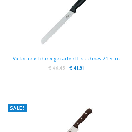
Victorinox Fibrox gekarteld broodmes 21,5cm
€ 46,45
€ 41,81
IN WINKELWAGEN
SALE!