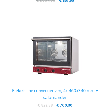
€ 1.009,00
€ 857,65
IN WINKELWAGEN
Elektrische convectieoven, 4x 460x340 mm +
salamander
€ 823,88
€ 700,30