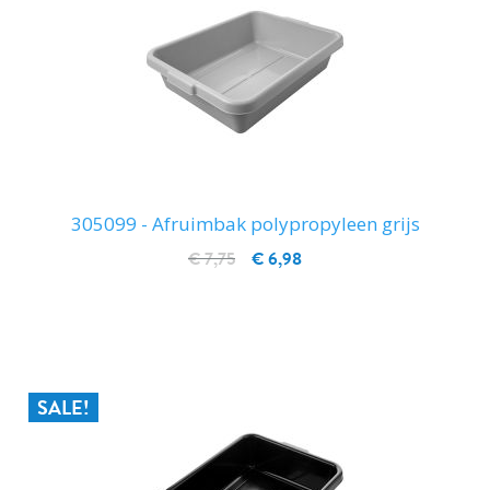
305099 - Afruimbak polypropyleen grijs
€ 7,75
€ 6,98
IN WINKELWAGEN
SALE!