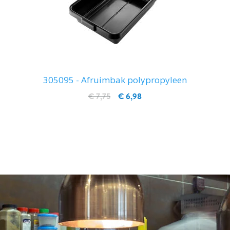
305095 - Afruimbak polypropyleen
€ 7,75
€ 6,98
IN WINKELWAGEN