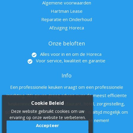
Algemene voorwaarden
Hartman Lease
Reparatie en Onderhoud
Afzuiging Horeca
Onze beloften
Alles voor in en om de Horeca
Voor service, kwaliteit en garantie
Info
Een professionele keuken vraagt om een professionele
inrichting. Wij geven graag advies over de meest efficiënte
Cookie Beleid
keukeninrichting voor uw restaurant, hotel, zorginstelling,
Deze website gebruikt cookies om uw
schoolkantine of bedrijfsrestaurant. Het is altijd mogelijk om
ervaring op onze website te verbeteren.
vrijblijvend contact met ons op te nemen!
Accepteer