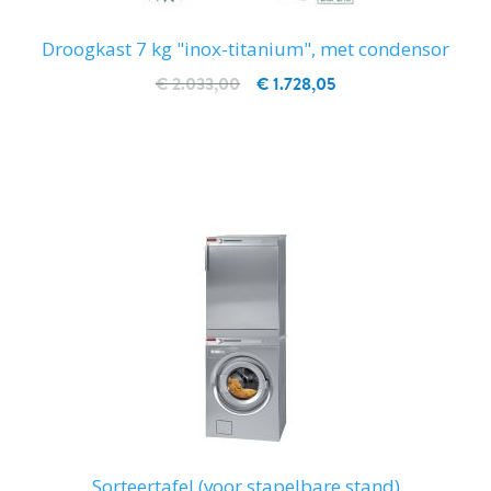
Droogkast 7 kg "inox-titanium", met condensor
€ 2.033,00
€ 1.728,05
IN WINKELWAGEN
Sorteertafel (voor stapelbare stand)