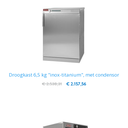
Droogkast 6,5 kg "inox-titanium", met condensor
€ 2.538,31
€ 2.157,56
IN WINKELWAGEN