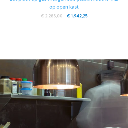
op open kast
€ 2.285,00
€ 1.942,25
IN WINKELWAGEN