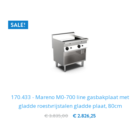
SALE!
170.433 - Mareno M0-700 line gasbakplaat met
gladde roestvrijstalen gladde plaat, 80cm
€ 3.835,00
€ 2.826,25
IN WINKELWAGEN