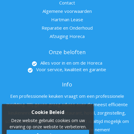
Contact
Algemene voorwaarden
Hartman Lease
Reparatie en Onderhoud
Afzuiging Horeca
Onze beloften
Alles voor in en om de Horeca
Voor service, kwaliteit en garantie
Info
Een professionele keuken vraagt om een professionele
inrichting. Wij geven graag advies over de meest efficiënte
Cookie Beleid
keukeninrichting voor uw restaurant, hotel, zorginstelling,
Deze website gebruikt cookies om uw
schoolkantine of bedrijfsrestaurant. Het is altijd mogelijk om
ervaring op onze website te verbeteren.
vrijblijvend contact met ons op te nemen!