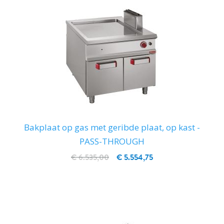
Bakplaat op gas met geribde plaat, op kast -
PASS-THROUGH
€ 6.535,00
€ 5.554,75
IN WINKELWAGEN