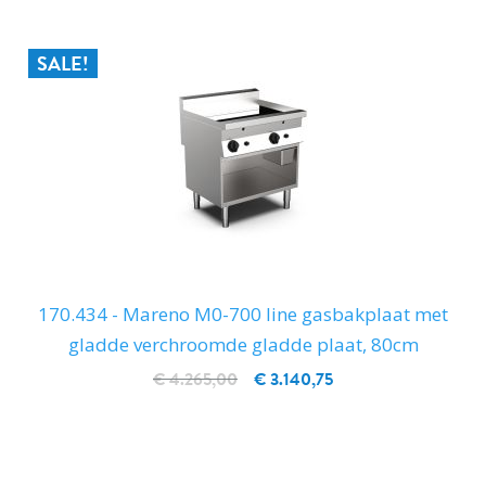
SALE!
170.434 - Mareno M0-700 line gasbakplaat met
gladde verchroomde gladde plaat, 80cm
€ 4.265,00
€ 3.140,75
IN WINKELWAGEN