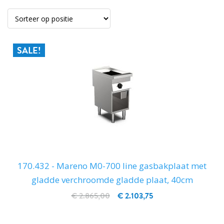
SALE!
170.432 - Mareno M0-700 line gasbakplaat met
gladde verchroomde gladde plaat, 40cm
€ 2.865,00
€ 2.103,75
IN WINKELWAGEN