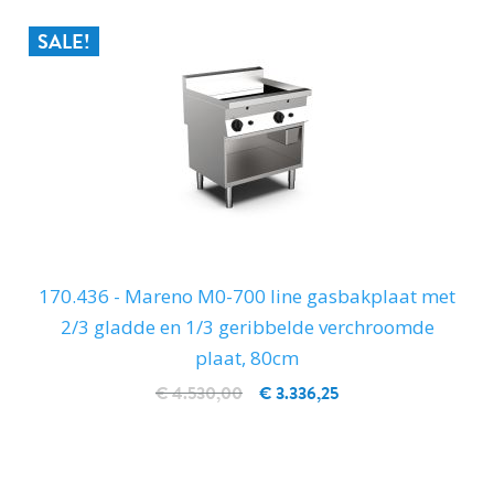
SALE!
170.436 - Mareno M0-700 line gasbakplaat met
2/3 gladde en 1/3 geribbelde verchroomde
plaat, 80cm
€ 4.530,00
€ 3.336,25
IN WINKELWAGEN