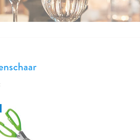
enschaar
t