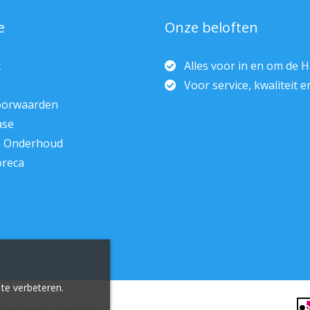
e
Onze beloften
t
Alles voor in en om de 
Voor service, kwaliteit 
oorwaarden
ase
n Onderhoud
oreca
te verbeteren.
door
Best4u Group B. V.