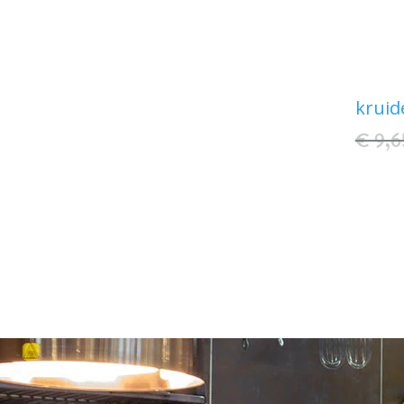
kruid
€ 9,6