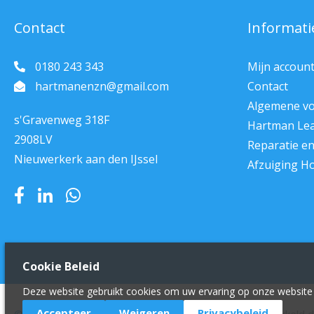
Contact
Informati
0180 243 343
Mijn accoun
hartmanenzn@gmail.com
Contact
Algemene v
s'Gravenweg 318F
Hartman Le
2908LV
Reparatie e
Nieuwerkerk aan den IJssel
Afzuiging H
Cookie Beleid
Deze website gebruikt cookies om uw ervaring op onze website 
Accepteer
Weigeren
Privacybeleid
© 2011 - 2022 Hartman en zn Horeca Service.
Ontwikkeld 