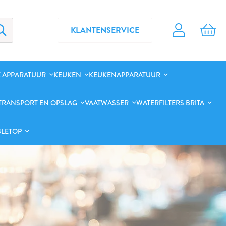
KLANTENSERVICE
 APPARATUUR
KEUKEN
KEUKENAPPARATUUR
TRANSPORT EN OPSLAG
VAATWASSER
WATERFILTERS BRITA
BLETOP