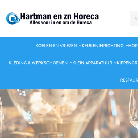
KOELEN EN VRIEZEN
KEUKENINRICHTING
HOR
KLEDING & WERKSCHOENEN
KLEIN APPARATUUR
KIPPENGR
RESTAUR