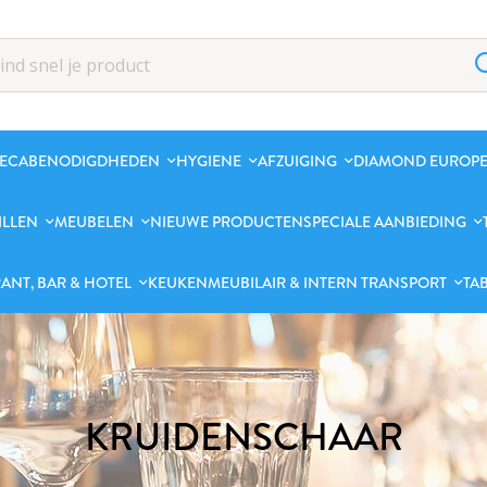
ECABENODIGDHEDEN
HYGIENE
AFZUIGING
DIAMOND EUROPE
ILLEN
MEUBELEN
NIEUWE PRODUCTEN
SPECIALE AANBIEDING
ANT, BAR & HOTEL
KEUKENMEUBILAIR & INTERN TRANSPORT
TA
KRUIDENSCHAAR