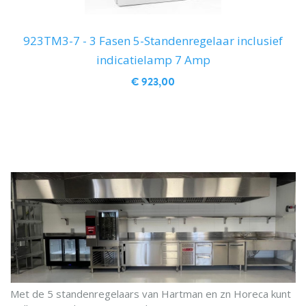
923TM3-7 - 3 Fasen 5-Standenregelaar inclusief
indicatielamp 7 Amp
€ 923,00
IN WINKELWAGEN
Met de 5 standenregelaars van Hartman en zn Horeca kunt