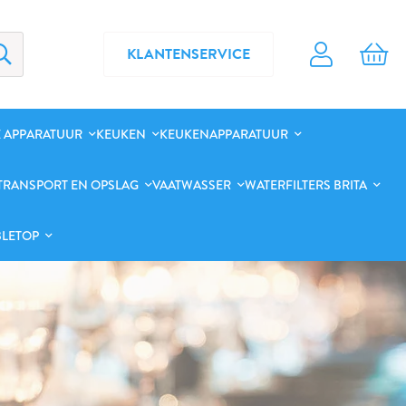
KLANTENSERVICE
 APPARATUUR
KEUKEN
KEUKENAPPARATUUR
TRANSPORT EN OPSLAG
VAATWASSER
WATERFILTERS BRITA
BLETOP