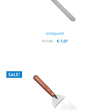
knikpalet
€ 7,85
€ 7,07
IN WINKELWAGEN
SALE!