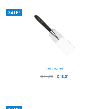
SALE!
knikpalet
€ 14,95
€ 13,01
IN WINKELWAGEN