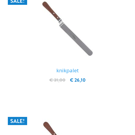
SALE!
knikpalet
€ 31,00
€ 26,10
IN WINKELWAGEN
SALE!