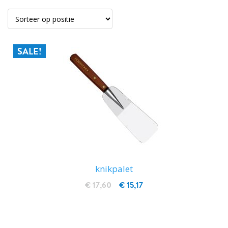
SALE!
knikpalet
€ 17,60
€ 15,17
IN WINKELWAGEN