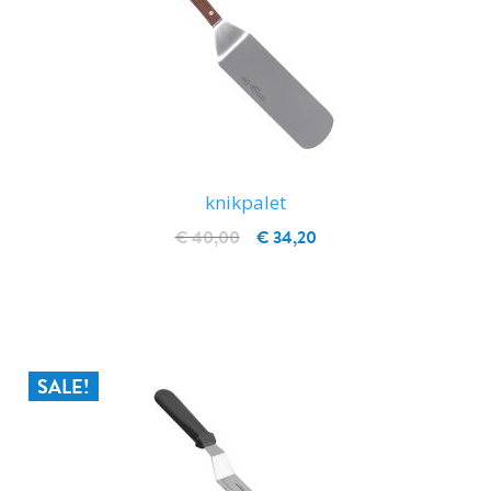
knikpalet
€ 40,00
€ 34,20
IN WINKELWAGEN
SALE!