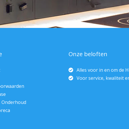
e
Onze beloften
t
Alles voor in en om de 
Voor service, kwaliteit 
oorwaarden
ase
n Onderhoud
oreca