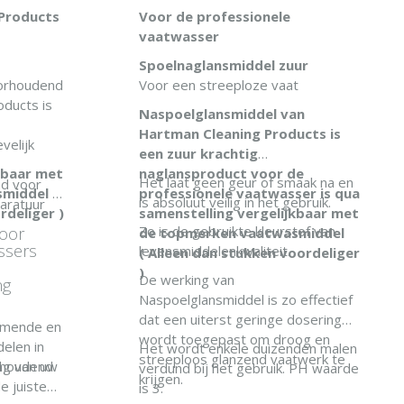
Products
Voor de professionele
vaatwasser
Spoelnaglansmiddel zuur
orhoudend
Voor een streeploze vaat
oducts is
Naspoelglansmiddel van
Hartman Cleaning Products is
velijk
een zuur krachtig
kbaar met
naglansproduct voor de
Het laat geen geur of smaak na en
nd voor
middel (
professionele vaatwasser is qua
is absoluut veilig in het gebruik.
aratuur
rdeliger )
samenstelling vergelijkbaar met
Zo is de gebruikte kleurstof van
voor
de topmerken vaatwasmiddel
ssers
levensmiddelenkwaliteit.
( Alleen dan stukken voordeliger
)
De werking van
ng
Naspoelglansmiddel is zo effectief
dat een uiterst geringe dosering
ermende en
wordt toegepast om droog en
elen in
Het wordt enkele duizenden malen
streeploos glanzend vaatwerk te
ng van uw
rhoudend
verdund bij het gebruik. PH waarde
krijgen.
e juiste
is 3.