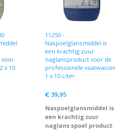
30
11250 -
middel
Naspoelglansmiddel is
een krachtig zuur
r voor
naglansproduct voor de
2 x 10
professionele vaatwasser
1 x 10 Liter
€ 39,95
Naspoelglansmiddel is
een krachtig zuur
naglans spoel product