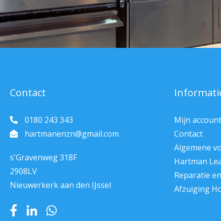
Contact
Informati
0180 243 343
Mijn accoun
hartmanenzn@gmail.com
Contact
Algemene v
s'Gravenweg 318F
Hartman Le
2908LV
Reparatie e
Nieuwerkerk aan den IJssel
Afzuiging H