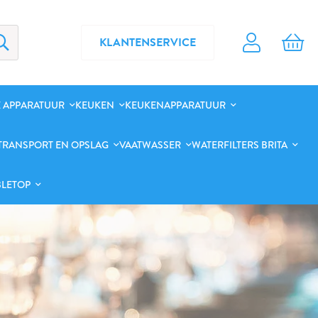
KLANTENSERVICE
 APPARATUUR
KEUKEN
KEUKENAPPARATUUR
TRANSPORT EN OPSLAG
VAATWASSER
WATERFILTERS BRITA
BLETOP