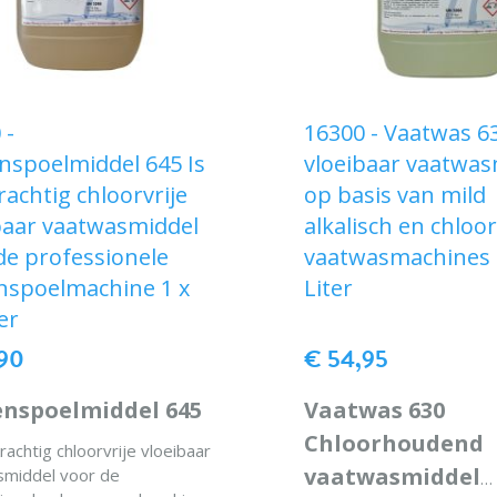
 -
16300 - Vaatwas 6
nspoelmiddel 645 Is
vloeibaar vaatwas
rachtig chloorvrije
op basis van mild
baar vaatwasmiddel
alkalisch en chloo
de professionele
vaatwasmachines 
nspoelmachine 1 x
Liter
er
,90
€ 54,95
enspoelmiddel 645
Vaatwas 630
Chloorhoudend
rachtig chloorvrije vloeibaar
vaatwasmiddel
middel voor de