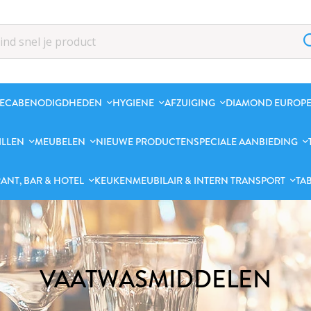
ECABENODIGDHEDEN
HYGIENE
AFZUIGING
DIAMOND EUROPE
ILLEN
MEUBELEN
NIEUWE PRODUCTEN
SPECIALE AANBIEDING
ANT, BAR & HOTEL
KEUKENMEUBILAIR & INTERN TRANSPORT
TA
VAATWASMIDDELEN