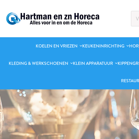
KOELEN EN VRIEZEN
KEUKENINRICHTING
HOR
KLEDING & WERKSCHOENEN
KLEIN APPARATUUR
KIPPENGR
RESTAUR