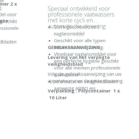
en
iner 2 x
.
Speciaal ontwikkeld voor
professionele vaatwassers
del voor
met korte cycli en
igte
geschikt
automatische dosering
Sterk geconsentreed
essionele
naglansmiddel
Geschikt voor alle typen
idbladen
GEBRUIKSAANWIJZING:
automatische dosering.
Vloeibaar naglansmiddel voor
Levering van het verpligte
een perfecte hygiëne geschikt
EN
veiligheidsblad
voor alle merken professionele
Volg de gebruiksaanwijzing van uw
vaatwasser
apparatuur voor de juiste dosering.
Informatie en veiligheidbladen
aanwezig ARBO eis
Verpakking : Polycontainer 1 x
10 Liter
IN WINKELWAGEN