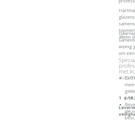
profess
Hartman
glazens
samenst
topmerk
Daarnaa
alleen 
samenst
weinig 
om een 
Specia
profes
met ko
automa
Extr
mees
gekl
1 x 10 
(vet,
Beva
Leverin
uw v
veiligh
besc
Gesc
auto