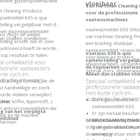
ionele glazenspoelmachine
vloeibaar
Van Hartman Cleaning 
 Cleaning Products
voor de professionele
poelmiddel 645 is qua
vaatwasmachines
elling vergelijkbaar met de
Vaatwasmiddel 630 Chlo
en glazenspoelmiddel
st zorgt de unieke
van Hartman Cleaning Pr
dan stukken goedkoper.
elling ervoor dat er zeer
een krachtig vloeibaar
gedoseerd hoeft te worden
vaatwasmiddel, respectie
Vaatwas 630 is qua
top resultaat te halen.
voor kleine en grotere
samenstelling vergelij
al ontwikkeld voor
afwasmachines, uitsluite
de topmerken vaatwas
sionele vaatwassers
gebruik d.m.v. doseerapp
rte cycli en
Alleen dan stukken voo
tische dosering
Speciaal ontwikkeld 
a krachtige formule die de
professionele vaatwa
t hardnekkige en sterk
met korte cycli en
eurde vlekken verwijdert
automatische doseri
Sterk geconsentreed
Liter
thee, koffie, lippenstift...)
vaatwasmiddel 630
t anticorrosiemiddelen die
g van het verpligte
Er zijn metaal besch
aat en de machine
eidsblad
GEBRUIKSAANWIJZING:
kalkbindende bestandd
hermen.
Volg de gebruiksaanwijzi
Vaatwasmiddel Chloo
hikt voor alle typen
doseerapparatuur voor d
aanwezig
matische dosering.
IN WINKELWAGEN