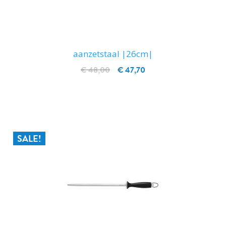
aanzetstaal |26cm|
€ 48,00
€ 47,70
IN WINKELWAGEN
SALE!