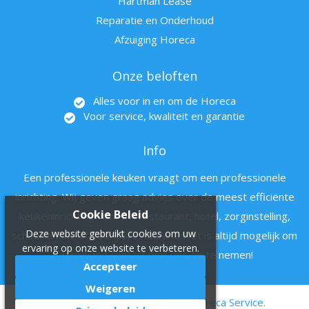
Hartman Lease
Reparatie en Onderhoud
Afzuiging Horeca
Onze beloften
Alles voor in en om de Horeca
Voor service, kwaliteit en garantie
Info
Een professionele keuken vraagt om een professionele
inrichting. Wij geven graag advies over de meest efficiënte
Cookie Beleid
keukeninrichting voor uw restaurant, hotel, zorginstelling,
Deze website gebruikt cookies om uw
schoolkantine of bedrijfsrestaurant. Het is altijd mogelijk om
ervaring op onze website te verbeteren.
vrijblijvend contact met ons op te nemen!
Accepteer
Weigeren
© 2011 - 2022 Hartman en zn Horeca Service.