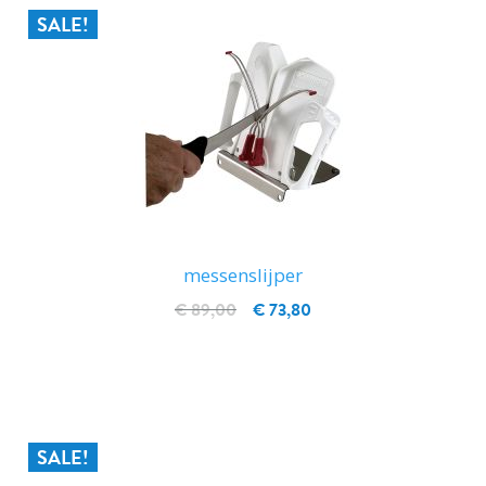
SALE!
messenslijper
€ 89,00
€ 73,80
IN WINKELWAGEN
SALE!