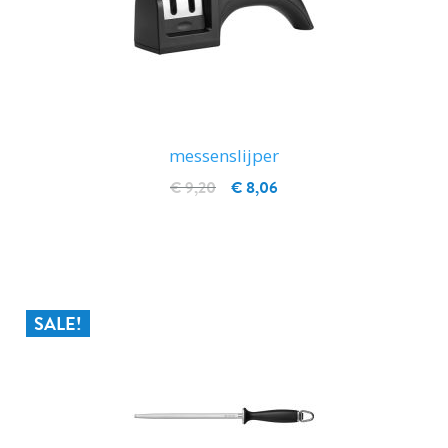
messenslijper
€ 9,20
€ 8,06
IN WINKELWAGEN
SALE!