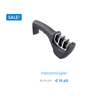
SALE!
messenslijper
€ 21,55
€ 19,40
IN WINKELWAGEN