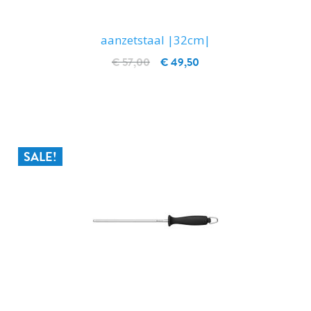
aanzetstaal |32cm|
€ 57,00
€ 49,50
IN WINKELWAGEN
SALE!