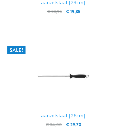
aanzetstaal |23cm|
€ 23,95
€ 19,35
IN WINKELWAGEN
SALE!
aanzetstaal |26cm|
€ 34,00
€ 29,70