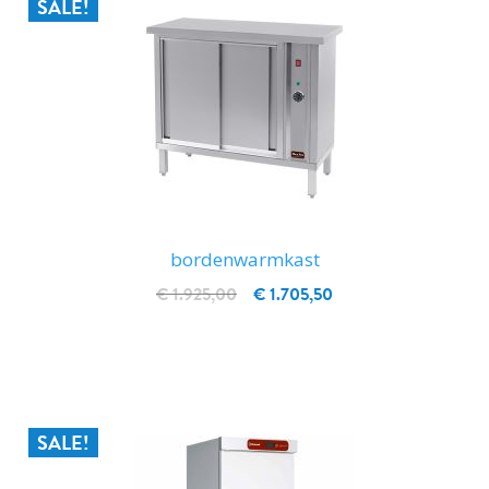
SALE!
bordenwarmkast
€ 1.925,00
€ 1.705,50
IN WINKELWAGEN
SALE!