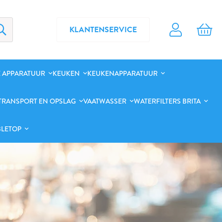
KLANTENSERVICE
 APPARATUUR
KEUKEN
KEUKENAPPARATUUR
TRANSPORT EN OPSLAG
VAATWASSER
WATERFILTERS BRITA
BLETOP