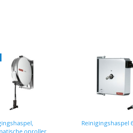
IN WINKELWAG
IN WINKELWAGEN
gingshaspel,
Reinigingshaspel 
atische oproller