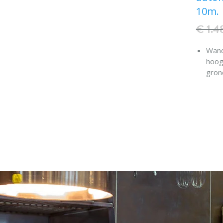
10m.
€ 1.4
Wand
hoog
gron
Auto
Pist
met 
Maxi
en t
Wate
Frame
AISI
afwer
N.B.
"men