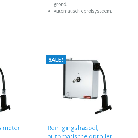
grond.
EN
Automatisch oprolsysteem.
Pistoolhandgreep en trekker
met “no-drip” systeem.
IN WINKELWAGEN
Maximale werkdruk van 8,5 bar
en temperatuur 60°C.
Waterdebiet 12 liter/min.
Frame in roestvrij staal 18/10
AISI 304 (geborstelde
SALE!
afwerking).
N.B.: geleverd zonder
"mengkraan"-aansluiting.
6 meter
Reinigingshaspel,
automatische oproller