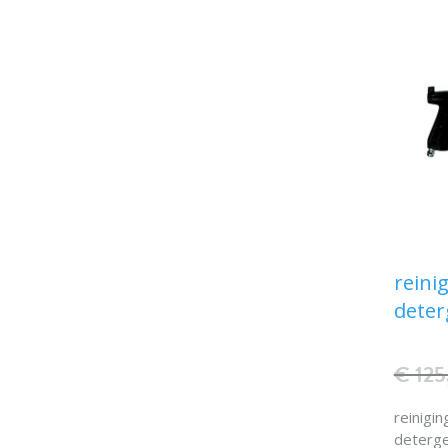
N.B.
aans
reini
deter
€ 125
reinigi
deterg