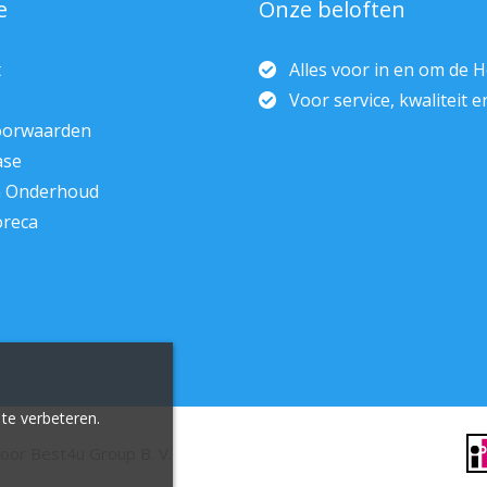
e
Onze beloften
t
Alles voor in en om de 
Voor service, kwaliteit 
oorwaarden
ase
n Onderhoud
oreca
te verbeteren.
door
Best4u Group B. V.