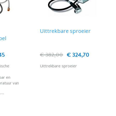
Uittrekbare sproeier
pel
45
€ 382,00
€ 324,70
ische
Uittrekbare sproeier
bar en
IN WINKELWAGEN
ratuur van
in.
0 AISI
EN
telde