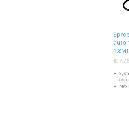
Sproe
autom
1,8Mt
€ 47
Syst
oprol
Maxi
maxi
60°C
Wate
Omka
304 