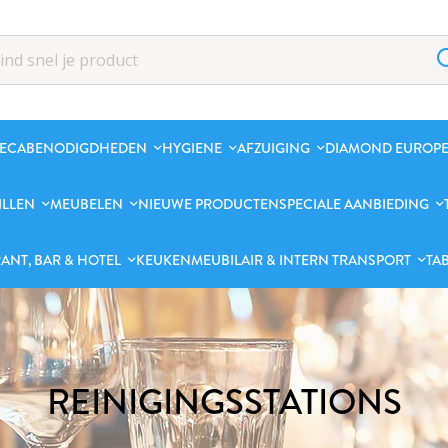
ECABENODIGDHEDEN
HYGIENE
AFZUIGING
DIAMOND EUROPE
ILLEN
MEUBELEN
NIEUWE PRODUCTEN
SPECIALE AANBIEDING
ANT, BAR & HOTEL
KEUKENMEUBILAIR & INTERN TRANSPORT
TA
REINIGINGSSTATIONS