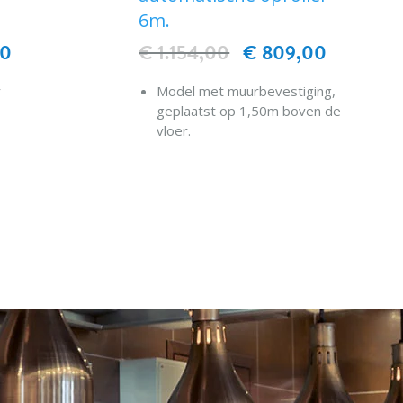
6m.
70
€ 1.154,00
€ 809,00
r
Model met muurbevestiging,
geplaatst op 1,50m boven de
vloer.
EN
Systeem met automatische
oproller.
IN WINKELWAGEN
Handgreep van het type pistool
met een "no-drip" sproeier.
Maximale werkdruk 8,5 bar en
temperatuur van 60°C.
Waterdebiet 10 liter/min.
Omkasting in RVS 18/10 AISI
304 (geborstelde afwerking).
N. B.: geleverd zonder
mengkraan verbinding
.