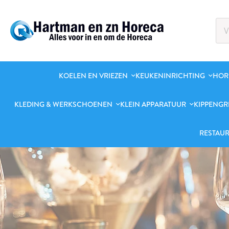
KOELEN EN VRIEZEN
KEUKENINRICHTING
HOR
KLEDING & WERKSCHOENEN
KLEIN APPARATUUR
KIPPENGR
RESTAUR