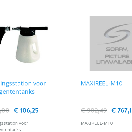
: geleverd zonder
luitmengkraan.
gingsstation voor
MAXIREEL-M10
gententanks
,00
€ 106,25
€ 902,49
€ 767,
ngsstation voor
MAXIREEL-M10
ententanks