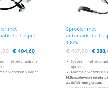
ier met
Sproeier met
atische haspel
automatische has
1,8m.
6,00
€ 404,60
€ 457,00
€ 388,
eem met automatische
Systeem met automat
ler.
oproller.
male werkdruk 6 bar en
Maximale werkdruk 6 
mum watertemperatuur van
N.B.: geleverd zonder
maximum watertempe
.
aansluitmengkraan.
60°C.
IN WINKELWAGEN
rdebiet 10 liter/min.
Waterdebiet 11 liter/m
sting in RVS 18/10 AISI
Omkasting in RVS 18/1
IN WINKELWAG
(geborstelde afwerking).
304 (glanzend gebors
afwerking).