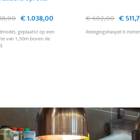
88,00
€ 1.038,00
€ 602,00
€ 511,
model, geplaatst op een
Reinigingshaspel 6 mete
te van 1,50m boven de
d.
IN WINKELWAG
matisch oprolsysteem.
oolhandgreep en trekker
IN WINKELWAGEN
“no-drip” systeem.
male werkdruk van 8,5 bar
emperatuur 60°C.
rdebiet 12 liter/min.
 in roestvrij staal 18/10
 304 (geborstelde
king).
: geleverd zonder
gkraan"-aansluiting.