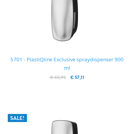
5701 - PlastiQline Exclusive spraydispenser 900
ml
€ 65,95
€ 57,11
IN WINKELWAGEN
SALE!