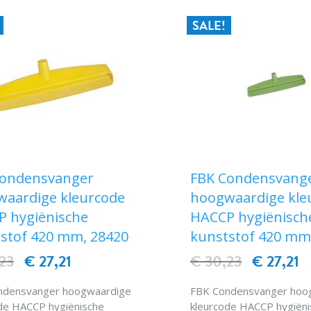
SALE!
Condensvanger
FBK Condensvang
aardige kleurcode
hoogwaardige kle
 hygiënische
HACCP hygiënisch
stof 420 mm, 28420
kunststof 420 mm
23
€ 27,21
€ 30,23
€ 27,21
ndensvanger hoogwaardige
FBK Condensvanger hoo
de HACCP hygiënische
kleurcode HACCP hygiëni