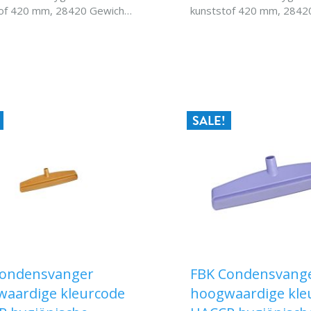
of 420 mm, 28420 Gewicht :
kunststof 420 mm, 28420
 Hittebestendigheid : 120
0,23 kgk. Hittebestendigheid
roefdraadtypebinnendraad
° C Schroefdraadtypebin
IN WINKELWAGEN
IN WINKELWAG
lwaterdoorvoer 28420
Specialwaterdoorvoer 2
SALE!
Condensvanger
FBK Condensvang
aardige kleurcode
hoogwaardige kle