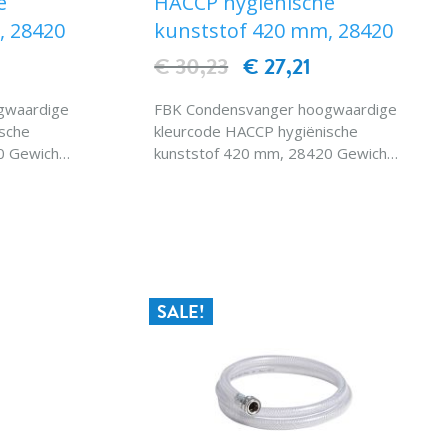
e
HACCP hygiënische
, 28420
kunststof 420 mm, 28420
€ 30,23
€ 27,21
gwaardige
FBK Condensvanger hoogwaardige
sche
kleurcode HACCP hygiënische
 Gewicht :
kunststof 420 mm, 28420 Gewicht :
 : 120
0,23 kgk. Hittebestendigheid : 120
nendraad
° C Schroefdraadtypebinnendraad
EN
IN WINKELWAGEN
8420
Specialwaterdoorvoer 28420
SALE!