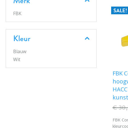
Merk
SALE!
FBK
Kleur
Blauw
Wit
FBK 
hoogw
HACCP
kunst
€ 30,
FBK Co
kleurco