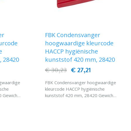
er
FBK Condensvanger
urcode
hoogwaardige kleurcode
e
HACCP hygiënische
, 28420
kunststof 420 mm, 28420
€ 30,23
€ 27,21
gwaardige
FBK Condensvanger hoogwaardige
sche
kleurcode HACCP hygiënische
 Gewicht :
kunststof 420 mm, 28420 Gewicht :
 : 120
0,23 kgk. Hittebestendigheid : 120
nendraad
° C Schroefdraadtypebinnendraad
EN
IN WINKELWAGEN
8420
Specialwaterdoorvoer 28420