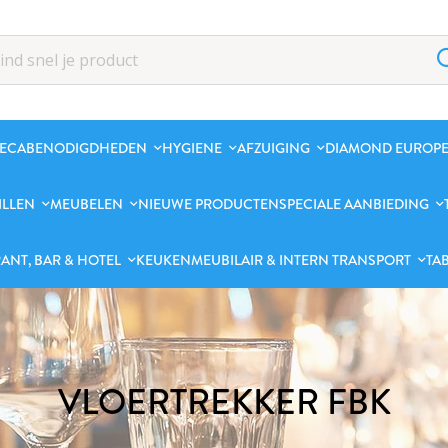
ECABENODIGDHEDEN
HYGIENE
AFZUIGING
DIAMOND EUROPE
ILLEN
MEUBELEN
NIEUWE PRODUCTEN
SPECIALE AANBIEDING
ANT, BAR & HOTEL
KEUKENMEUBILAIR & INTERN TRANSPORT
TA
VLOERTREKKER FBK