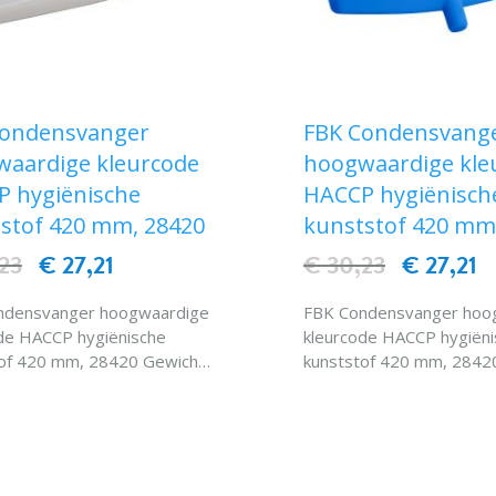
Condensvanger
FBK Condensvang
aardige kleurcode
hoogwaardige kle
 hygiënische
HACCP hygiënisch
stof 420 mm, 28420
kunststof 420 mm
23
€ 27,21
€ 30,23
€ 27,21
ndensvanger hoogwaardige
FBK Condensvanger hoo
de HACCP hygiënische
kleurcode HACCP hygiëni
of 420 mm, 28420 Gewicht :
kunststof 420 mm, 28420
 Hittebestendigheid : 120
0,23 kgk. Hittebestendigheid
roefdraadtypebinnendraad
° C Schroefdraadtypebin
IN WINKELWAGEN
IN WINKELWAG
lwaterdoorvoer 28420
Specialwaterdoorvoer 2