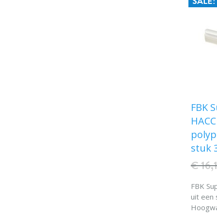
SALE!
FBK S
HACCP
polyp
stuk 
€ 16,
FBK Super h
uit een
Hoogwa