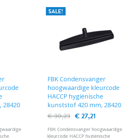
SALE!
er
FBK Condensvanger
urcode
hoogwaardige kleurcode
e
HACCP hygiënische
, 28420
kunststof 420 mm, 28420
€ 30,23
€ 27,21
gwaardige
FBK Condensvanger hoogwaardige
sche
kleurcode HACCP hygiënische