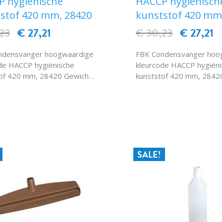
 hygiënische
HACCP hygiënisch
stof 420 mm, 28420
kunststof 420 mm
23
€ 27,21
€ 30,23
€ 27,21
ndensvanger hoogwaardige
FBK Condensvanger hoo
de HACCP hygiënische
kleurcode HACCP hygiëni
of 420 mm, 28420 Gewicht :
kunststof 420 mm, 28420
 Hittebestendigheid : 120
0,23 kgk. Hittebestendigheid
roefdraadtypebinnendraad
° C Schroefdraadtypebin
IN WINKELWAGEN
IN WINKELWAG
lwaterdoorvoer 28420
Specialwaterdoorvoer 2
SALE!