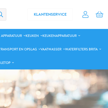
KLANTENSERVICE
 APPARATUUR
KEUKEN
KEUKENAPPARATUUR
TRANSPORT EN OPSLAG
VAATWASSER
WATERFILTERS BRITA
BLETOP