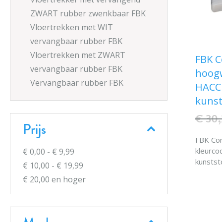
ZWART rubber zwenkbaar FBK
Vloertrekken met WIT
vervangbaar rubber FBK
Vloertrekken met ZWART
FBK 
vervangbaar rubber FBK
hoogw
Vervangbaar rubber FBK
HACCP
kunst
€ 30,
Prijs
FBK Co
kleurco
€ 0,00
-
€ 9,99
kunstst
€ 10,00
-
€ 19,99
0,23 kgk.
€ 20,00
en hoger
° C Sch
Specia