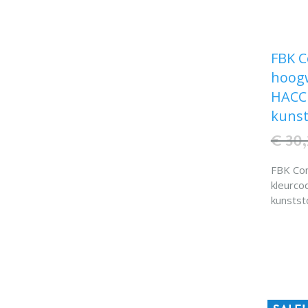
FBK 
hoogw
HACCP
kunst
€ 30,
FBK Co
kleurco
kunstst
0,23 kgk.
° C Sch
Specia