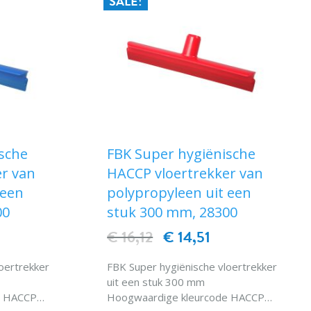
SALE!
sche
FBK Super hygiënische
r van
HACCP vloertrekker van
 een
polypropyleen uit een
00
stuk 300 mm, 28300
€ 16,12
€ 14,51
FBK Super hygiënische vloertrekker
uit een stuk 300 mm
e HACCP
Hoogwaardige kleurcode HACCP