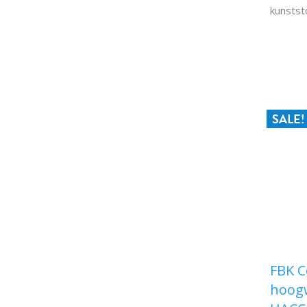
kunstst
0,23 kgk.
° C Sch
Specia
SALE!
FBK 
hoogw