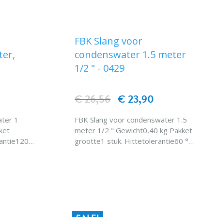
FBK Slang voor
ter,
condenswater 1.5 meter
1/2 " - 0429
€ 26,56
€ 23,90
ater 1
FBK Slang voor condenswater 1.5
meter 1/2 " Gewicht0,40 kg Pakket
rantie120 °
grootte1 stuk. Hittetolerantie60 °
C
EN
IN WINKELWAGEN