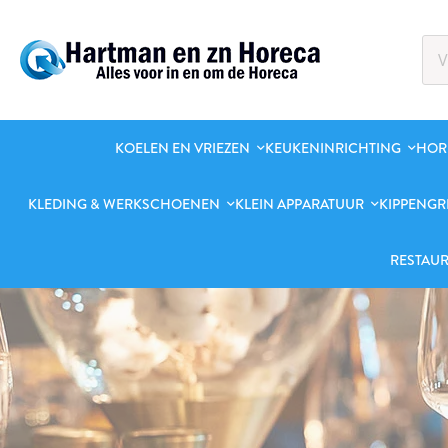
KOELEN EN VRIEZEN
KEUKENINRICHTING
HOR
KLEDING & WERKSCHOENEN
KLEIN APPARATUUR
KIPPENGR
RESTAUR