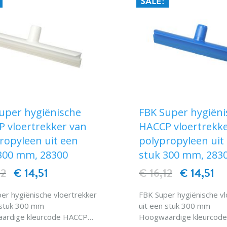
SALE!
uper hygiënische
FBK Super hygiëni
 vloertrekker van
HACCP vloertrekke
ropyleen uit een
polypropyleen uit
300 mm, 28300
stuk 300 mm, 283
12
€ 14,51
€ 16,12
€ 14,51
ygiënische vloertrekker
FBK Super hygiënische vloertrekker
 stuk 300 mm
uit een stuk 300 mm
ardige kleurcode HACCP
Hoogwaardige kleurcod