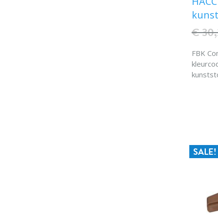
HACCP
kunst
€ 30,
FBK Co
kleurco
kunstst
0,23 kgk.
° C Sch
Specia
SALE!