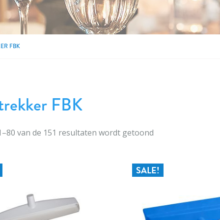
ER FBK
trekker FBK
1
–
80
van de
151
resultaten wordt getoond
SALE!