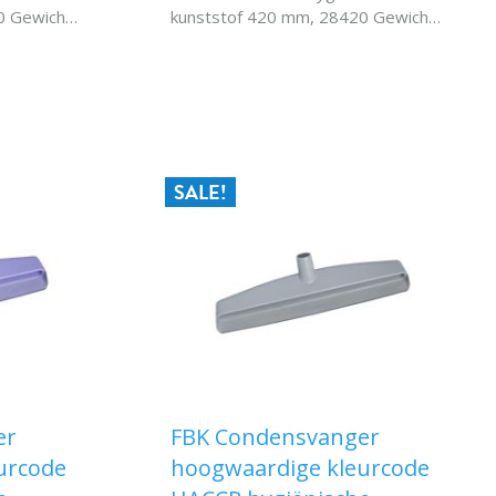
 Gewicht :
kunststof 420 mm, 28420 Gewicht :
 : 120
0,23 kgk. Hittebestendigheid : 120
nendraad
° C Schroefdraadtypebinnendraad
EN
IN WINKELWAGEN
8420
Specialwaterdoorvoer 28420
SALE!
er
FBK Condensvanger
urcode
hoogwaardige kleurcode