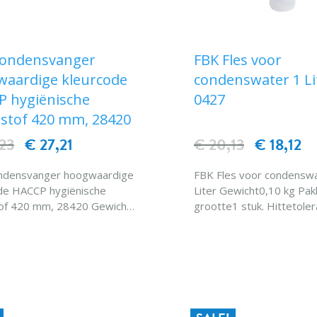
Condensvanger
FBK Fles voor
aardige kleurcode
condenswater 1 Li
 hygiënische
0427
stof 420 mm, 28420
23
€ 27,21
€ 20,13
€ 18,12
ndensvanger hoogwaardige
FBK Fles voor condensw
de HACCP hygiënische
Liter Gewicht0,10 kg Pakket
of 420 mm, 28420 Gewicht :
grootte1 stuk. Hittetole
 Hittebestendigheid : 120
C Code : 0427
roefdraadtypebinnendraad
IN WINKELWAGEN
IN WINKELWAG
lwaterdoorvoer 28420