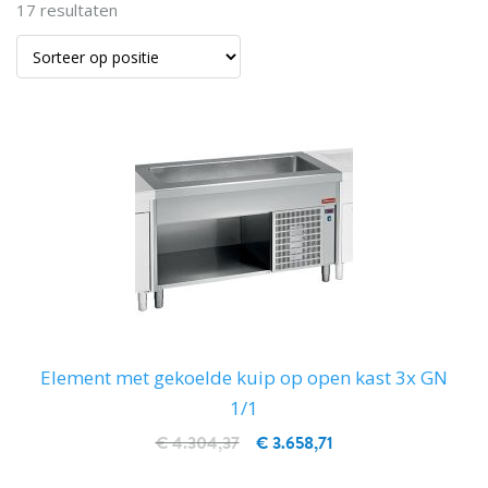
17
resultaten
Element met gekoelde kuip op open kast 3x GN
1/1
€ 4.304,37
€ 3.658,71