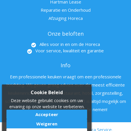
Hartman Lease
Reparatie en Onderhoud
Afzuiging Horeca
Onze beloften
Alles voor in en om de Horeca
Voor service, kwaliteit en garantie
Info
Een professionele keuken vraagt om een professionele
inrichting. Wij geven graag advies over de meest efficiënte
Cookie Beleid
keukeninrichting voor uw restaurant, hotel, zorginstelling,
Deze website gebruikt cookies om uw
schoolkantine of bedrijfsrestaurant. Het is altijd mogelijk om
ervaring op onze website te verbeteren.
vrijblijvend contact met ons op te nemen!
Accepteer
Weigeren
© 2011 - 2022 Hartman en zn Horeca Service.