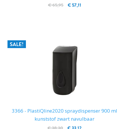
€ 65,95
€ 57,11
IN WINKELWAGEN
SALE!
3366 - PlastiQline2020 spraydispenser 900 ml
kunststof zwart navulbaar
€ 38,30
€ 33,12