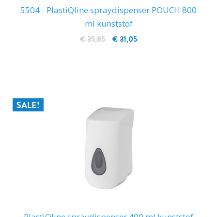
5504 - PlastiQline spraydispenser POUCH 800
ml kunststof
€ 35,85
€ 31,05
IN WINKELWAGEN
SALE!
PlastiQline spraydispenser 400 ml kunststof