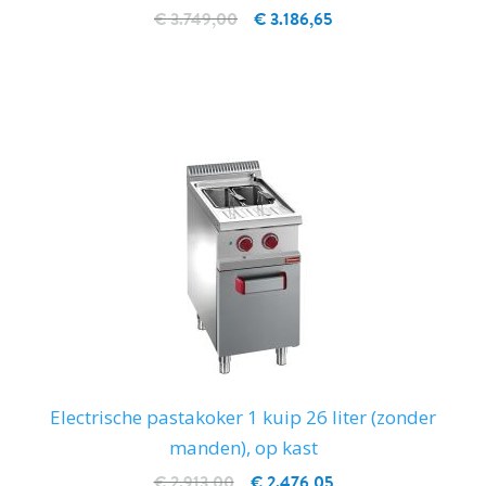
€ 3.749,00
€ 3.186,65
IN WINKELWAGEN
Electrische pastakoker 1 kuip 26 liter (zonder
manden), op kast
€ 2.913,00
€ 2.476,05