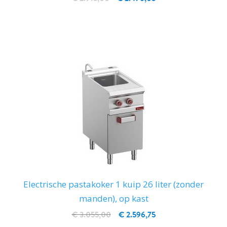
IN WINKELWAGEN
Electrische pastakoker 1 kuip 26 liter (zonder
manden), op kast
€ 3.055,00
€ 2.596,75