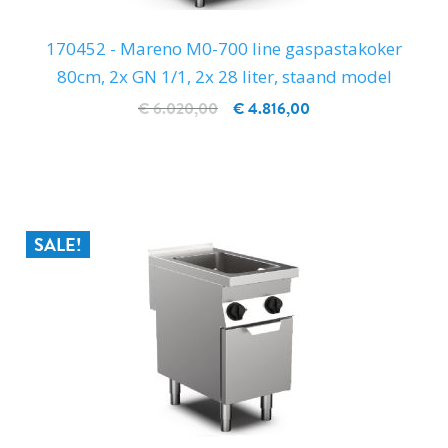
170452 - Mareno M0-700 line gaspastakoker
80cm, 2x GN 1/1, 2x 28 liter, staand model
€ 6.020,00
€ 4.816,00
IN WINKELWAGEN
SALE!