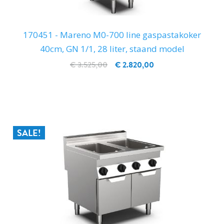
170451 - Mareno M0-700 line gaspastakoker
40cm, GN 1/1, 28 liter, staand model
€ 3.525,00
€ 2.820,00
IN WINKELWAGEN
SALE!