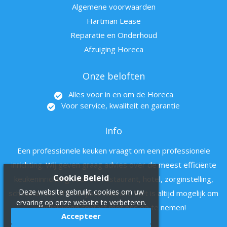
Algemene voorwaarden
Hartman Lease
Reparatie en Onderhoud
Afzuiging Horeca
Onze beloften
Alles voor in en om de Horeca
Voor service, kwaliteit en garantie
Info
Een professionele keuken vraagt om een professionele
inrichting. Wij geven graag advies over de meest efficiënte
Cookie Beleid
keukeninrichting voor uw restaurant, hotel, zorginstelling,
Deze website gebruikt cookies om uw
schoolkantine of bedrijfsrestaurant. Het is altijd mogelijk om
ervaring op onze website te verbeteren.
vrijblijvend contact met ons op te nemen!
Accepteer