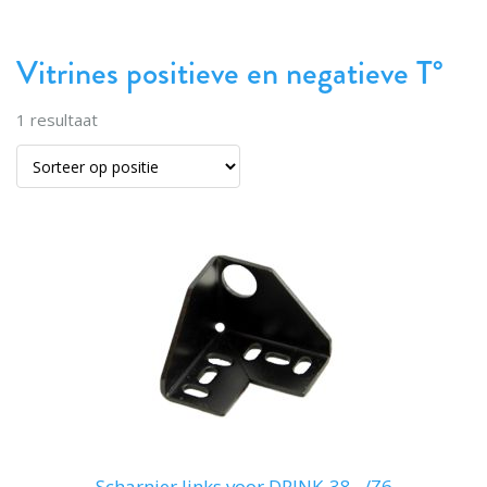
Vitrines positieve en negatieve T°
1
resultaat
Scharnier links voor DRINK-38.../Z6