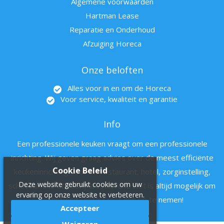
Algemene voorwaarden
Hartman Lease
Reparatie en Onderhoud
Afzuiging Horeca
Onze beloften
Alles voor in en om de Horeca
Voor service, kwaliteit en garantie
Info
Een professionele keuken vraagt om een professionele
inrichting. Wij geven graag advies over de meest efficiënte
Cookie Beleid
keukeninrichting voor uw restaurant, hotel, zorginstelling,
Deze website gebruikt cookies om uw
schoolkantine of bedrijfsrestaurant. Het is altijd mogelijk om
ervaring op onze website te verbeteren.
vrijblijvend contact met ons op te nemen!
Accepteer