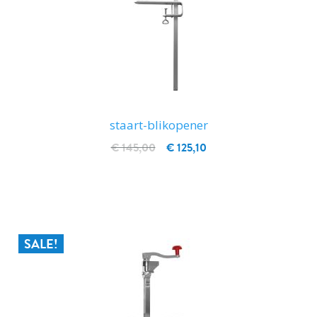
staart-blikopener
€ 145,00
€ 125,10
IN WINKELWAGEN
SALE!