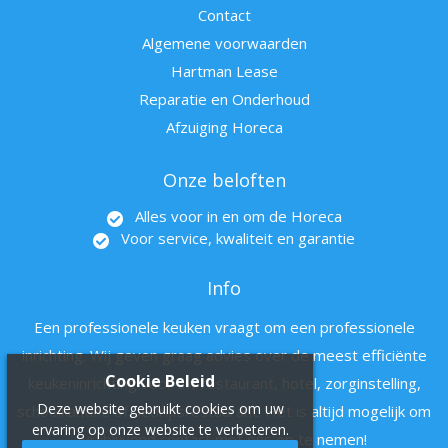
Contact
Algemene voorwaarden
Hartman Lease
Reparatie en Onderhoud
Afzuiging Horeca
Onze beloften
Alles voor in en om de Horeca
Voor service, kwaliteit en garantie
Info
Een professionele keuken vraagt om een professionele
inrichting. Wij geven graag advies over de meest efficiënte
Cookie Beleid
keukeninrichting voor uw restaurant, hotel, zorginstelling,
Deze website gebruikt cookies om uw
schoolkantine of bedrijfsrestaurant. Het is altijd mogelijk om
ervaring op onze website te verbeteren.
vrijblijvend contact met ons op te nemen!