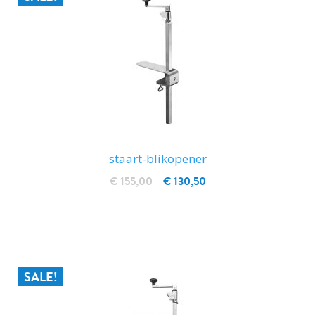
staart-blikopener
€ 155,00
€ 130,50
IN WINKELWAGEN
SALE!