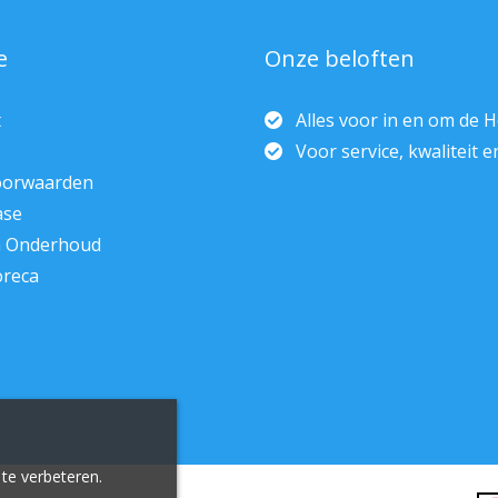
e
Onze beloften
t
Alles voor in en om de 
Voor service, kwaliteit 
oorwaarden
ase
n Onderhoud
oreca
te verbeteren.