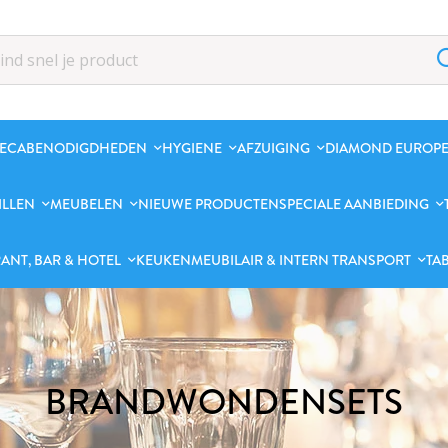
ECABENODIGDHEDEN
HYGIENE
AFZUIGING
DIAMOND EUROPE
ILLEN
MEUBELEN
NIEUWE PRODUCTEN
SPECIALE AANBIEDING
ANT, BAR & HOTEL
KEUKENMEUBILAIR & INTERN TRANSPORT
TA
BRANDWONDENSETS