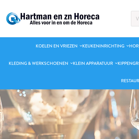
KOELEN EN VRIEZEN
KEUKENINRICHTING
HOR
KLEDING & WERKSCHOENEN
KLEIN APPARATUUR
KIPPENGR
RESTAUR