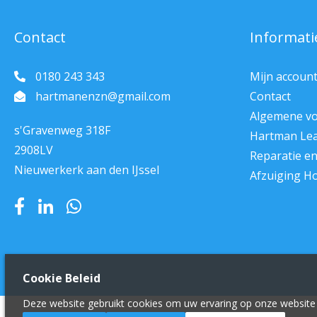
Contact
Informati
0180 243 343
Mijn accoun
hartmanenzn@gmail.com
Contact
Algemene v
s'Gravenweg 318F
Hartman Le
2908LV
Reparatie e
Nieuwerkerk aan den IJssel
Afzuiging H
Cookie Beleid
Deze website gebruikt cookies om uw ervaring op onze website 