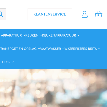
KLANTENSERVICE
 APPARATUUR
KEUKEN
KEUKENAPPARATUUR
TRANSPORT EN OPSLAG
VAATWASSER
WATERFILTERS BRITA
BLETOP