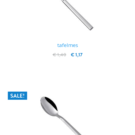
tafelmes
€ 1,40
€ 1,17
IN WINKELWAGEN
SALE!