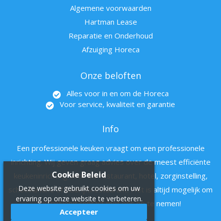
Algemene voorwaarden
Hartman Lease
Reparatie en Onderhoud
Afzuiging Horeca
Onze beloften
Alles voor in en om de Horeca
Voor service, kwaliteit en garantie
Info
Een professionele keuken vraagt om een professionele
inrichting. Wij geven graag advies over de meest efficiënte
Cookie Beleid
keukeninrichting voor uw restaurant, hotel, zorginstelling,
Deze website gebruikt cookies om uw
schoolkantine of bedrijfsrestaurant. Het is altijd mogelijk om
ervaring op onze website te verbeteren.
vrijblijvend contact met ons op te nemen!
Accepteer