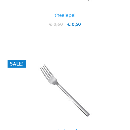
theelepel
€ 0,60
€ 0,50
IN WINKELWAGEN
SALE!