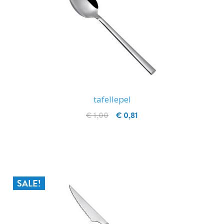
tafellepel
€ 1,00
€ 0,81
IN WINKELWAGEN
SALE!