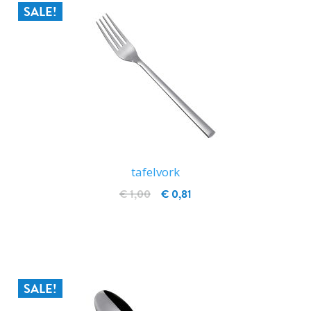
SALE!
tafelvork
€ 1,00
€ 0,81
IN WINKELWAGEN
SALE!