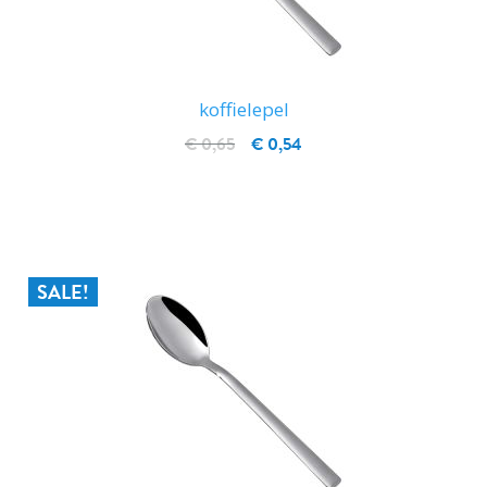
koffielepel
€ 0,65
€ 0,54
IN WINKELWAGEN
SALE!