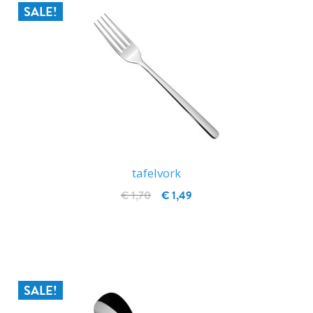
SALE!
tafelvork
€ 1,70
€ 1,49
IN WINKELWAGEN
SALE!