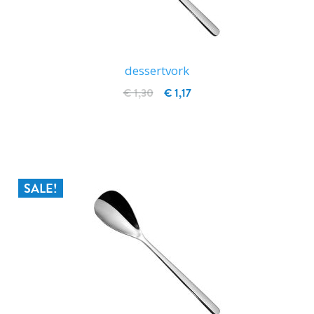
dessertvork
€ 1,30
€ 1,17
IN WINKELWAGEN
SALE!