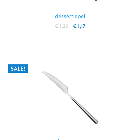
dessertlepel
€ 1,30
€ 1,17
IN WINKELWAGEN
SALE!