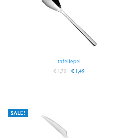
tafellepel
€ 1,70
€ 1,49
IN WINKELWAGEN
SALE!