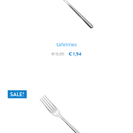
tafelmes
€ 2,25
€ 1,94
IN WINKELWAGEN
SALE!