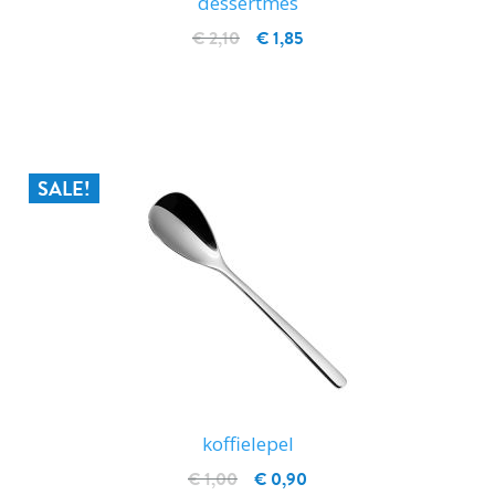
dessertmes
€ 2,10
€ 1,85
IN WINKELWAGEN
SALE!
koffielepel
€ 1,00
€ 0,90