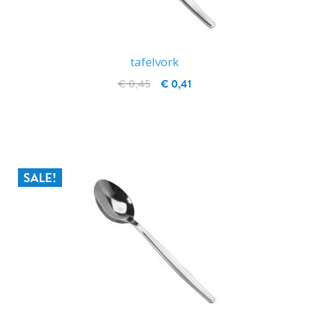
tafelvork
€ 0,45
€ 0,41
IN WINKELWAGEN
SALE!