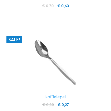
€ 0,70
€ 0,63
IN WINKELWAGEN
SALE!
koffielepel
€ 0,30
€ 0,27