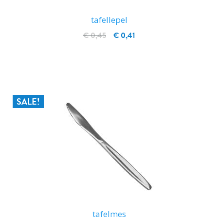
tafellepel
€ 0,45
€ 0,41
IN WINKELWAGEN
SALE!
tafelmes